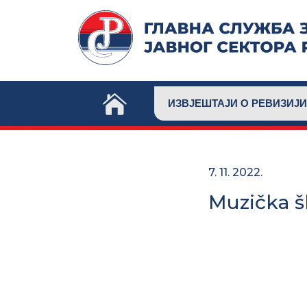
Skip
to
content
ИЗВЈЕШТАЈИ О РЕВИЗИЈИ
7. 11. 2022.
Muzička š