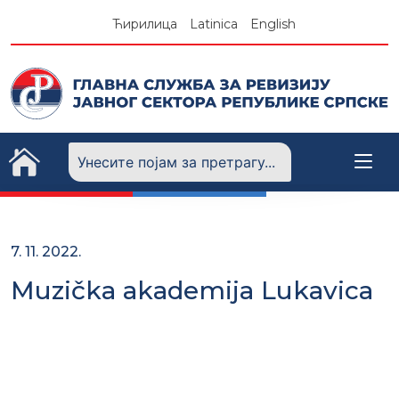
Skip
Ћирилица
Latinica
English
to
content
7. 11. 2022.
Muzička akademija Lukavica