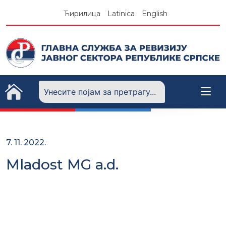
Skip
Ћирилица
Latinica
English
to
content
7. 11. 2022.
Mladost MG a.d.