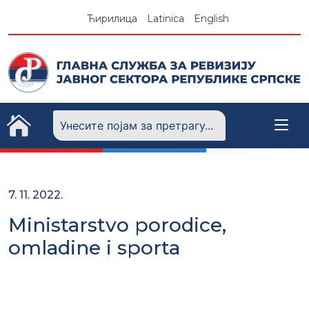
Skip
Ћирилица
Latinica
English
to
content
7. 11. 2022.
Ministarstvo porodice,
omladine i sporta