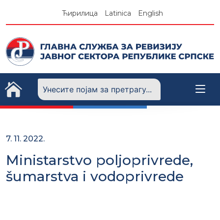
Skip
Ћирилица
Latinica
English
to
content
7. 11. 2022.
Ministarstvo poljoprivrede,
šumarstva i vodoprivrede