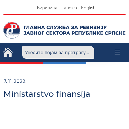
Skip
Ћирилица
Latinica
English
to
content
7. 11. 2022.
Ministarstvo finansija