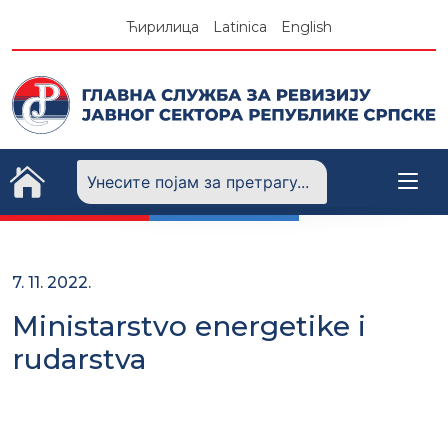
Skip
Ћирилица
Latinica
English
to
content
7. 11. 2022.
Ministarstvo energetike i
rudarstva