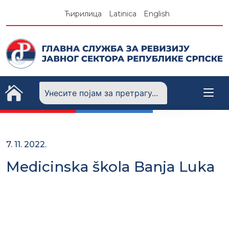
Skip
Ћирилица
Latinica
English
to
content
7. 11. 2022.
Medicinska škola Banja Luka