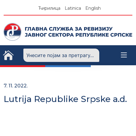
Skip
Ћирилица
Latinica
English
to
content
7. 11. 2022.
Lutrija Republike Srpske a.d.