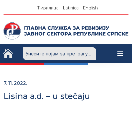
Skip
Ћирилица
Latinica
English
to
content
7. 11. 2022.
Lisina a.d. – u stečaju