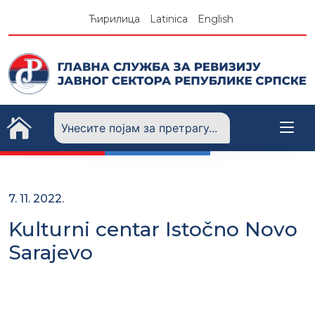
Skip
Ћирилица
Latinica
English
to
content
7. 11. 2022.
Kulturni centar Istočno Novo
Sarajevo