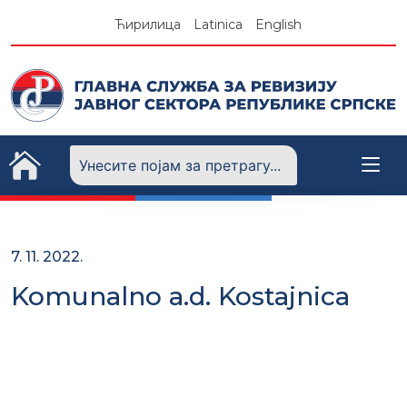
Skip
Ћирилица
Latinica
English
to
content
7. 11. 2022.
Komunalno a.d. Kostajnica