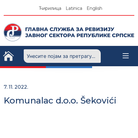
Skip
Ћирилица
Latinica
English
to
content
7. 11. 2022.
Komunalac d.o.o. Šekovići