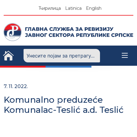
Skip
Ћирилица
Latinica
English
to
content
7. 11. 2022.
Komunalno preduzeće
Komunalac-Teslić a.d. Teslić