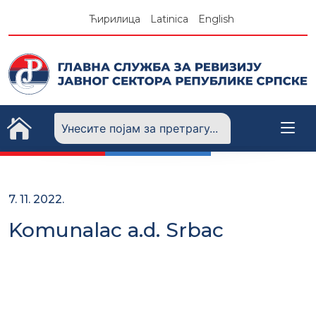
Skip
Ћирилица
Latinica
English
to
content
7. 11. 2022.
Komunalac a.d. Srbac