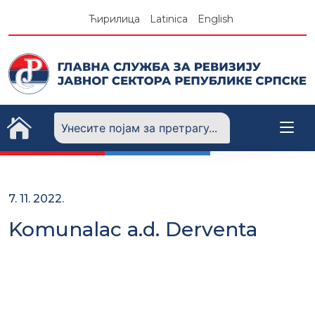
Skip
Ћирилица
Latinica
English
to
content
7. 11. 2022.
Komunalac a.d. Derventa