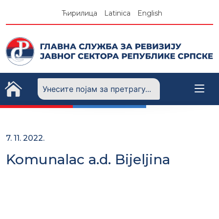
Skip
Ћирилица
Latinica
English
to
content
7. 11. 2022.
Komunalac a.d. Bijeljina