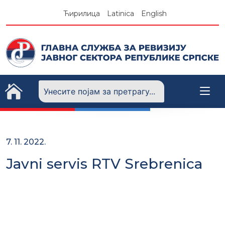
Skip
Ћирилица
Latinica
English
to
content
7. 11. 2022.
Javni servis RTV Srebrenica