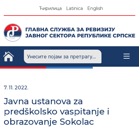
Skip
Ћирилица
Latinica
English
to
content
7. 11. 2022.
Javna ustanova za
predškolsko vaspitanje i
obrazovanje Sokolac