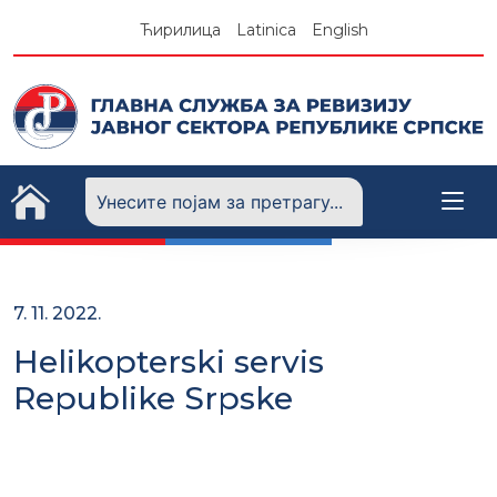
Skip
Ћирилица
Latinica
English
to
content
7. 11. 2022.
Helikopterski servis
Republike Srpske