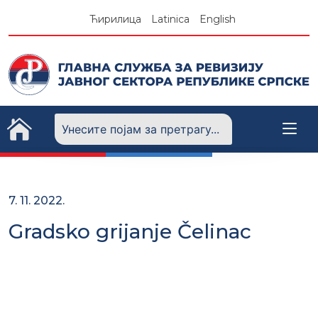
Skip
Ћирилица
Latinica
English
to
content
7. 11. 2022.
Gradsko grijanje Čelinac