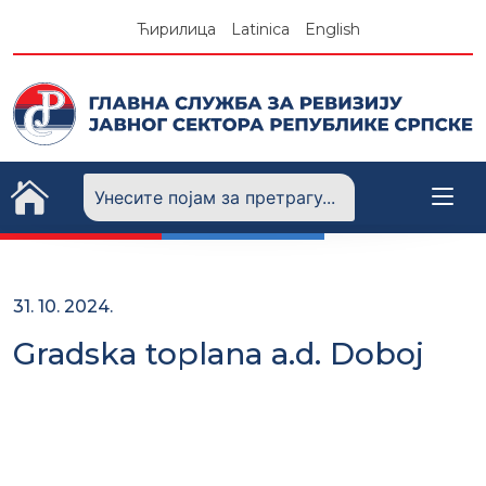
Skip
Ћирилица
Latinica
English
to
content
31. 10. 2024.
Gradska toplana a.d. Doboj