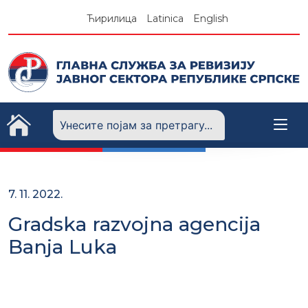
Skip
Ћирилица
Latinica
English
to
content
7. 11. 2022.
Gradska razvojna agencija
Banja Luka