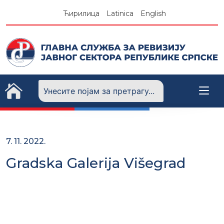
Skip
Ћирилица
Latinica
English
to
content
7. 11. 2022.
Gradska Galerija Višegrad