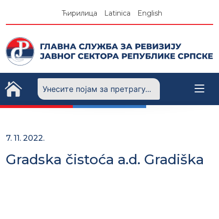
Skip
Ћирилица
Latinica
English
to
content
7. 11. 2022.
Gradska čistoća a.d. Gradiška