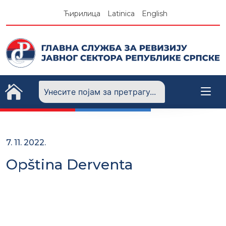
Skip
Ћирилица
Latinica
English
to
content
7. 11. 2022.
Opština Derventa