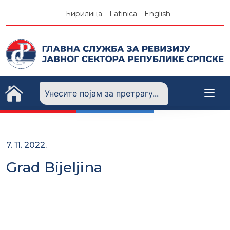
Skip
Ћирилица
Latinica
English
to
content
7. 11. 2022.
Grad Bijeljina