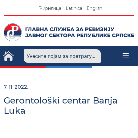
Skip
Ћирилица
Latinica
English
to
content
7. 11. 2022.
Gerontološki centar Banja
Luka