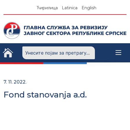
Skip
Ћирилица
Latinica
English
to
content
7. 11. 2022.
Fond stanovanja a.d.