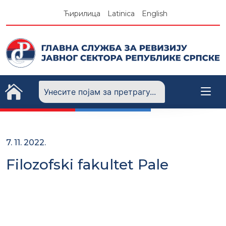
Skip
Ћирилица
Latinica
English
to
content
7. 11. 2022.
Filozofski fakultet Pale