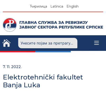
Skip
Ћирилица
Latinica
English
to
content
7. 11. 2022.
Elektrotehnički fakultet
Banja Luka