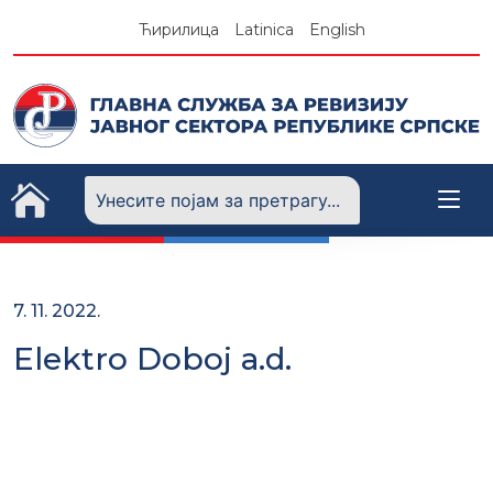
Skip
Ћирилица
Latinica
English
to
content
7. 11. 2022.
Elektro Doboj a.d.