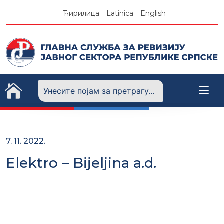
Skip
Ћирилица
Latinica
English
to
content
7. 11. 2022.
Elektro – Bijeljina a.d.