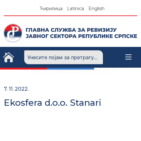
Skip
Ћирилица
Latinica
English
to
content
7. 11. 2022.
Ekosfera d.o.o. Stanari