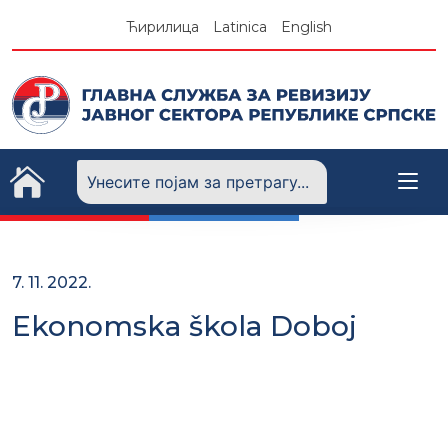
Skip
Ћирилица
Latinica
English
to
content
7. 11. 2022.
Ekonomska škola Doboj