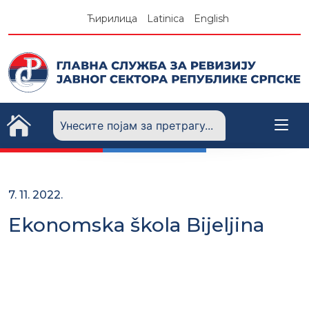
Skip
Ћирилица
Latinica
English
to
content
7. 11. 2022.
Ekonomska škola Bijeljina