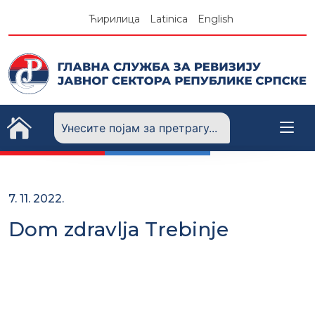
Skip
Ћирилица
Latinica
English
to
content
7. 11. 2022.
Dom zdravlja Trebinje