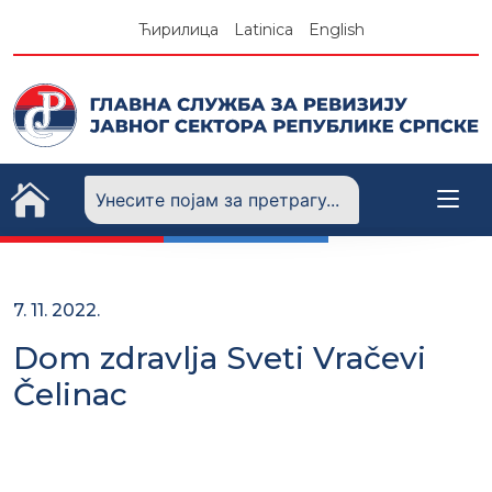
Skip
Ћирилица
Latinica
English
to
content
7. 11. 2022.
Dom zdravlja Sveti Vračevi
Čelinac