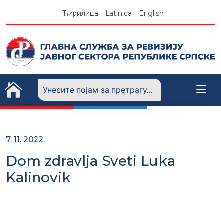
Skip
Ћирилица
Latinica
English
to
content
7. 11. 2022.
Dom zdravlja Sveti Luka
Kalinovik