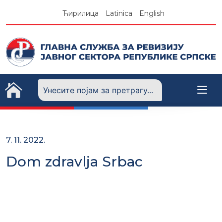
Skip
Ћирилица
Latinica
English
to
content
7. 11. 2022.
Dom zdravlja Srbac