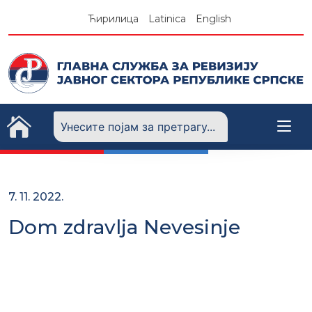
Skip
Ћирилица
Latinica
English
to
content
7. 11. 2022.
Dom zdravlja Nevesinje