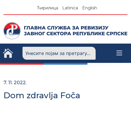
Skip
Ћирилица
Latinica
English
to
content
7. 11. 2022.
Dom zdravlja Foča