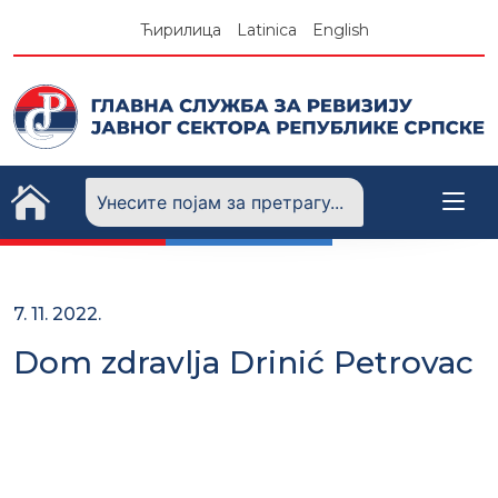
Skip
Ћирилица
Latinica
English
to
content
7. 11. 2022.
Dom zdravlja Drinić Petrovac