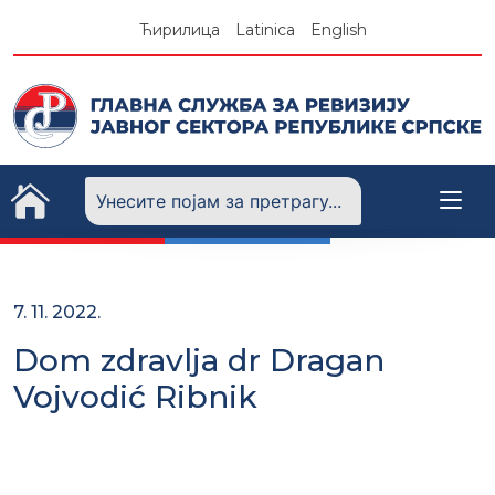
Skip
Ћирилица
Latinica
English
to
content
7. 11. 2022.
Dom zdravlja dr Dragan
Vojvodić Ribnik