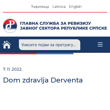
Skip
Ћирилица
Latinica
English
to
content
7. 11. 2022.
Dom zdravlja Derventa