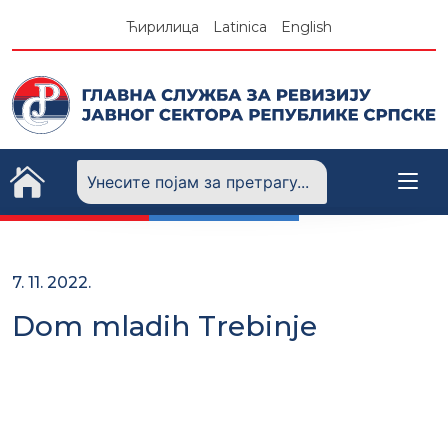
Skip
Ћирилица
Latinica
English
to
content
7. 11. 2022.
Dom mladih Trebinje