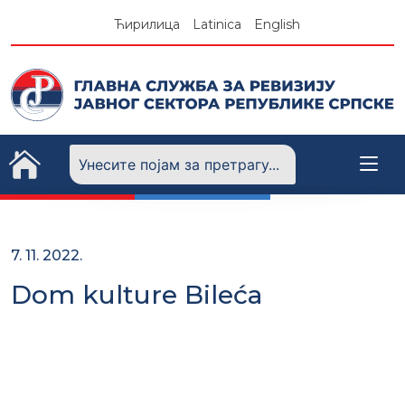
Skip
Ћирилица
Latinica
English
to
content
7. 11. 2022.
Dom kulture Bileća