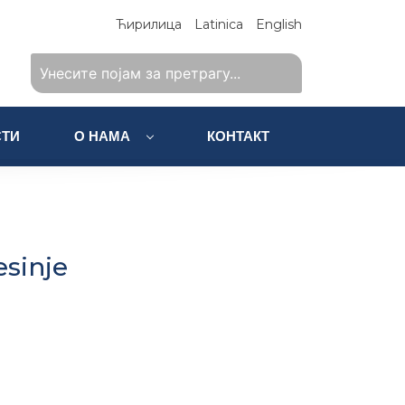
Ћирилица
Latinica
English
ТИ
О НАМА
КОНТАКТ
esinje