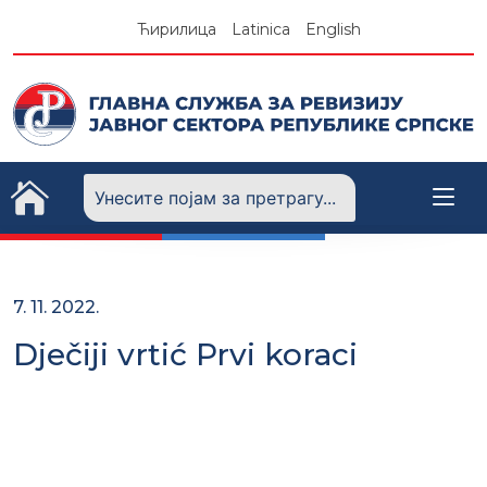
Skip
Ћирилица
Latinica
English
to
content
7. 11. 2022.
Dječiji vrtić Prvi koraci