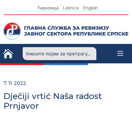
Skip
Ћирилица
Latinica
English
to
content
7. 11. 2022.
Dječiji vrtić Naša radost
Prnjavor